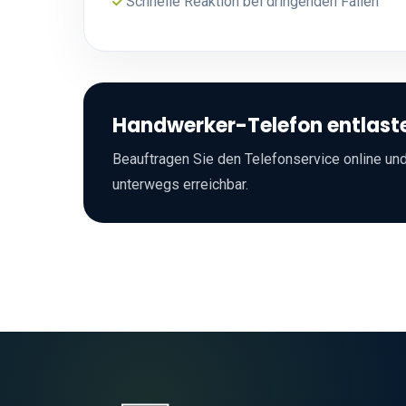
Schnelle Reaktion bei dringenden Fällen
Handwerker-Telefon entlast
Beauftragen Sie den Telefonservice online und
unterwegs erreichbar.